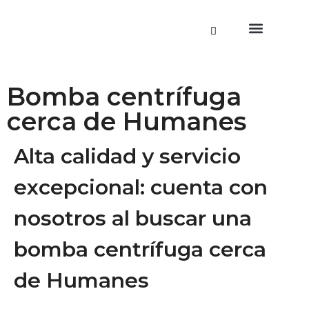
Saltar
al
contenido
Estaciones de llenado
Bombas Criogénic
Bomba centrífuga
cerca de Humanes
Alta calidad y servicio
excepcional: cuenta con
nosotros al buscar una
bomba centrífuga cerca
de Humanes