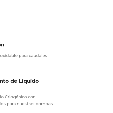
ón
noxidable para caudales
to de Líquido
o Criogénico con
dos para nuestras bombas