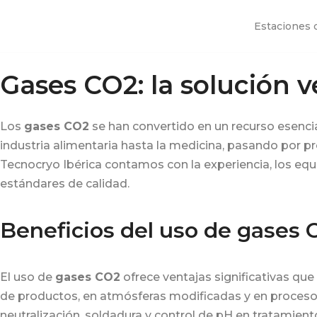
Estaciones 
Saltar
al
Gases CO2: la solución v
contenido
Los
gases CO2
se han convertido en un recurso esencia
industria alimentaria hasta la medicina, pasando por pro
Tecnocryo Ibérica contamos con la experiencia, los equi
estándares de calidad.
Beneficios del uso de gases 
El uso de
gases CO2
ofrece ventajas significativas que 
de productos, en atmósferas modificadas y en procesos
neutralización, soldadura y control de pH en tratamien