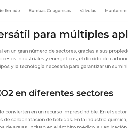
de llenado
Bombas Criogénicas
Válvulas
Mantenimi
ersátil para múltiples ap
l en un gran número de sectores, gracias a sus propieda
cesos industriales y energéticos, el dióxido de carbono 
pos y la tecnología necesaria para garantizar un sumini
CO2 en diferentes sectores
lo convierten en un recurso imprescindible. En el sector 
 de carbonatación de bebidas. En la industria química,
tos de aguas. Incluso en el ámbito médico, su aplicaci